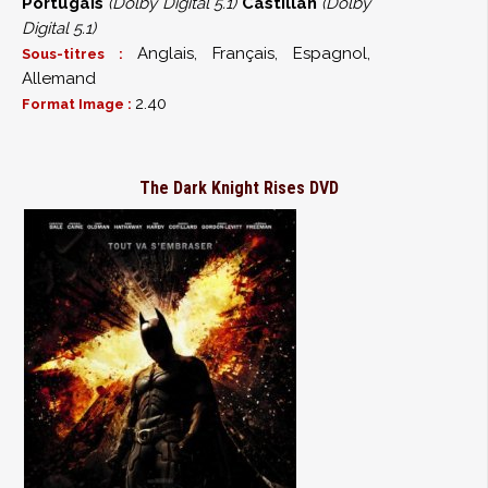
Portugais
(Dolby Digital 5.1)
Castillan
(Dolby
Digital 5.1)
Anglais, Français, Espagnol,
Sous-titres :
Allemand
2.40
Format Image :
The Dark Knight Rises DVD