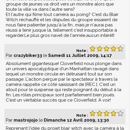
groupe de jeunes va droit vers un monstre alors que
toute la ville va dans l'autre sens?
Et l'autre qui filme tout caméra au poing? C'est du Blair
Witch réchauffé et les disputes du groupe essaient de
nous faire patienter jusqu'à la fin...mais je n'aurai pas
réussi à tenir jusque là, tellement c'est insupportable à
regarder.Le plus gros navet de l'année,aucun intérêt!
Note :
Par
crazybiker33
le
Samedi 11 Juillet 2009, 14:17
Absolument gigantesque! Cloverfield nous plonge dans
un univers apocalyptique d'un Manhattan ravagé dans
lequel un monstre circule en détruisant tout sur son
passage. L'action perçue par le spectateur à travers la
caméra rappelle ce côté saisissant de [REC.]. C'est un
atout pour le suspense qui reste poignant du début à la
fin. Les rôles principaux sont parfaitement bien joués.
C'est un véritable succès que ce Cloverfield. A voir!
Note :
Par
mastrojojo
le
Dimanche 12 Avril 2009, 13:30
Reprenant l'idée du projet blair witch avec la caméra à la