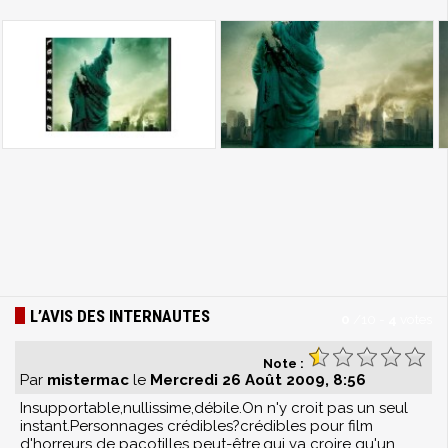
L’AVIS DES INTERNAUTES
0
/
10
-
4
votes
Note :
Par
mistermac
le
Mercredi 26 Août 2009, 8:56
Insupportable,nullissime,débile.On n'y croit pas un seul
instant.Personnages crédibles?crédibles pour film
d'horreurs de pacotilles peut-être,qui va croire qu'un