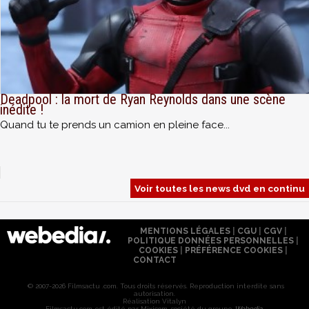
Deadpool : la mort de Ryan Reynolds dans une scène
inédite !
Quand tu te prends un camion en pleine face...
Voir toutes les news dvd en continu
MENTIONS LÉGALES
|
CGU
|
CGV
|
POLITIQUE DONNÉES PERSONNELLES
|
COOKIES
|
PRÉFÉRENCE COOKIES
|
CONTACT
© 2007-2026 Filmsactu .com. Tous droits réservés. Reproduction interdite sans
autorisation.
Réalisation Vitalyn
Filmsactu
.com est édité par Mixicom, société du groupe
Webedia
.