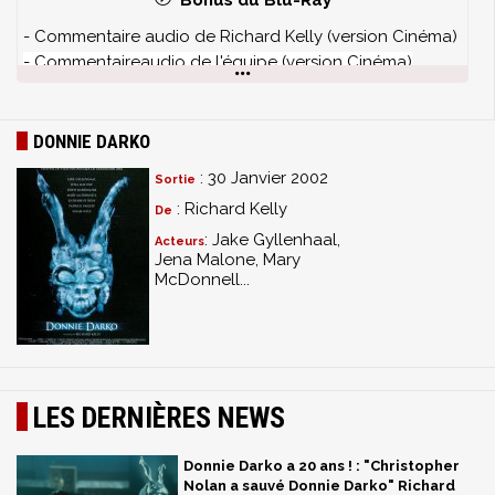
Bonus du Blu-Ray
- Commentaire audio de Richard Kelly (version Cinéma)
- Commentaireaudio de l'équipe (version Cinéma)
- Commentaire audio de Richard Kelly et Kevin Smith
(version director's cut)
- "They Made Me Do It Too" : reportage sur le "culte" de
DONNIE DARKO
Donnie Darko
: 30 Janvier 2002
Sortie
- Galerie photo
: Richard Kelly
De
- Journal de production : documentaire sur le film avec
commentaires facultatifs de Steven Poster, directeur de
: Jake Gyllenhaal,
Acteurs
Jena Malone, Mary
la photographie
McDonnell...
- Prises alternatives
- Interviews des comédiens et de l'équipe
- Scènes supplémentaires : 20 scènes avec
commentaire optionnel de Richard Kelly
-
La philosophie du Voyage dans le Temps
LES DERNIÈRES NEWS
- Spots TV Original X 5
- Trailer de la version salle
Donnie Darko a 20 ans ! : "Christopher
- Trailer du Director's Cut
Nolan a sauvé Donnie Darko" Richard