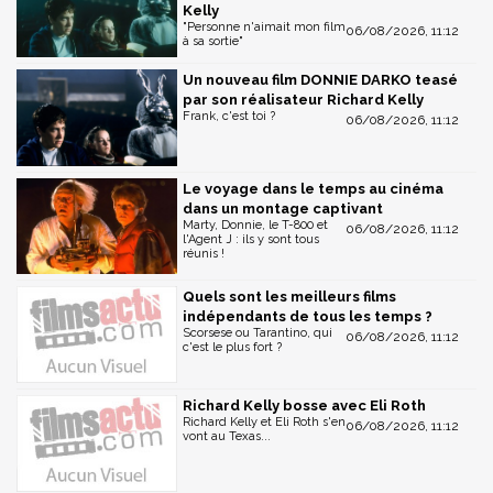
Kelly
"Personne n'aimait mon film
06/08/2026, 11:12
à sa sortie"
Un nouveau film DONNIE DARKO teasé
par son réalisateur Richard Kelly
Frank, c'est toi ?
06/08/2026, 11:12
Le voyage dans le temps au cinéma
dans un montage captivant
Marty, Donnie, le T-800 et
06/08/2026, 11:12
l'Agent J : ils y sont tous
réunis !
Quels sont les meilleurs films
indépendants de tous les temps ?
Scorsese ou Tarantino, qui
06/08/2026, 11:12
c'est le plus fort ?
Richard Kelly bosse avec Eli Roth
Richard Kelly et Eli Roth s'en
06/08/2026, 11:12
vont au Texas...