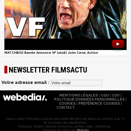
►
MATCHBOX Bande Annonce VF (2026) John Cena, Action
NEWSLETTER FILMSACTU
Votre adresse email :
MENTIONS LÉGALES
|
CGU
|
CGV
|
POLITIQUE DONNÉES PERSONNELLES
|
COOKIES
|
PRÉFÉRENCE COOKIES
|
CONTACT
Depuis 2007, FilmsActu couvre l'actualité des films et séries au cinéma, à la TV
et sur toutes les plateformes.
Critiques, trailers, bandes-annonces, sorties vidéo, streaming...
Filmsactu est édité par
Webedia