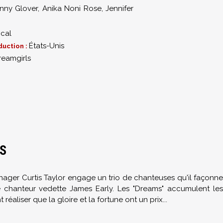
nny Glover
,
Anika Noni Rose
,
Jennifer
ical
États-Unis
duction :
reamgirls
LS
manager Curtis Taylor engage un trio de chanteuses qu'il façonne
chanteur vedette James Early. Les "Dreams" accumulent les
réaliser que la gloire et la fortune ont un prix...