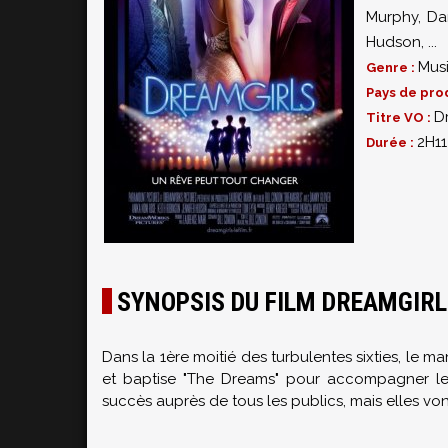
Murphy
,
Da
Hudson
,
...
Mus
Genre :
Pays de pro
D
Titre VO :
2H11
Durée :
SYNOPSIS DU FILM DREAMGIR
Dans la 1ère moitié des turbulentes sixties, le 
et baptise "The Dreams" pour accompagner le 
succès auprès de tous les publics, mais elles vont 