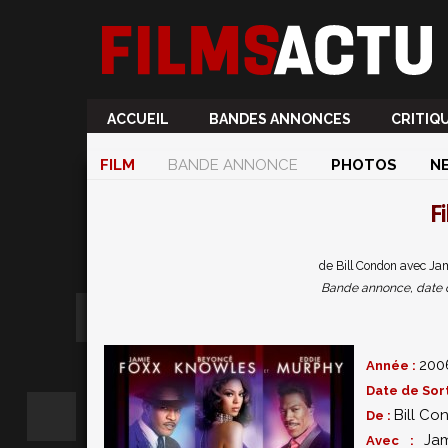
ACCUEIL
BANDES ANNONCES
CRITIQ
FILM
BANDE ANNONCE
PHOTOS
N
F
de Bill Condon avec J
Bande annonce, date de 
200
Année :
Date de Sort
Bill Co
De :
Ja
Avec :