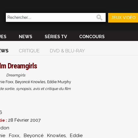
JEUX VIDÉO
UES
NEWS
SÉRIES TV
CONCOURS
EWS
CRITIQUE
DVD & BLU-RAY
ilm
Dreamgirls
Dreamgirls
amie Foxx, Beyoncé Knowles, Eddie Murphy
sortie, synopsis, avis et critique du film
6
28 Février 2007
ie :
ndon
mie Foxx
,
Beyoncé Knowles
,
Eddie