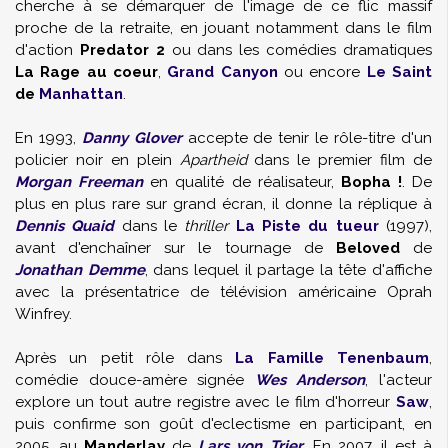
cherche à se démarquer de l'image de ce flic massif
proche de la retraite, en jouant notamment dans le film
d'action
Predator 2
ou dans les comédies dramatiques
La Rage au coeur
,
Grand Canyon
ou encore
Le Saint
de
Manhattan
.
En 1993,
Danny Glover
accepte de tenir le rôle-titre d'un
policier noir en plein
Apartheid
dans le premier film de
Morgan Freeman
en qualité de réalisateur,
Bopha !
. De
plus en plus rare sur grand écran, il donne la réplique à
Dennis Quaid
dans le
thriller
La Piste du tueur
(1997),
avant d'enchaîner sur le tournage de
Beloved
de
Jonathan Demme
, dans lequel il partage la tête d'affiche
avec la présentatrice de télévision américaine
Oprah
Winfrey
.
Après un petit rôle dans
La Famille Tenenbaum
,
comédie douce-amère signée
Wes Anderson
, l'acteur
explore un tout autre registre avec le film d'horreur
Saw
,
puis confirme son goût d'eclectisme en participant, en
2005, au
Manderlay
de
Lars von Trier
. En 2007, il est à