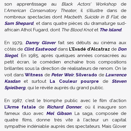
son apprentissage au
Black Actors' Workshop
de
l'
American Conservatory Theater
, il s'illustre dans de
nombreux spectacles dont
Macbeth
,
Suicide in B Flat
, de
Sam Shepard
, et dans quatre pièces du dramaturge sud-
africain Athol Fugard, dont
The Blood Knot
et
The Island
.
En 1979,
Danny Glover
fait ses débuts au cinéma aux
côtés de
Clint Eastwood
dans
L'Evadé d'Alcatraz
de
Don
Siegel
. En 1985, après quelques années consacrées au
petit écran, le comédien enchaîne trois compositions
brillantes sous la direction de réalisateurs de renom. On le
voit dans
Witness
de
Peter Weir
,
Silverado
de
Lawrence
Kasdan
et surtout
La Couleur pourpre
de
Steven
Spielberg
, qui le révèle auprès du grand public.
En 1987, c'est le triomphe public avec le film d'action
L'Arme fatale
de
Richard Donner
, où il inaugure son
fameux duo avec
Mel Gibson
. La saga, composée de
quatre films, donne très vite à l'acteur un capital
sympathie indéniable auprès des spectateurs. Mais Glover