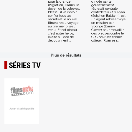
pour la grande
dirigée par le
migration, Darius, le
gouvernement
doyen de la volée est
répressif centrale
blessé, il va devoir
confédéré (GRC). Ryan
confier tous ses
(Setphen Baldwin), est
secrets et le nouvel
un agent rebel envoyé
itinéraire du voyage
en mission par
au premier oiseau
Sponge (Danny
venu. Et cet oiseau…
Glover) pour recueillir
c'est notre héros,
des preuves contre le
exalté à l'idée de
GRC pour ses crimes
découvrir enf...
odieux. Ryan se r...
SÉRIES TV