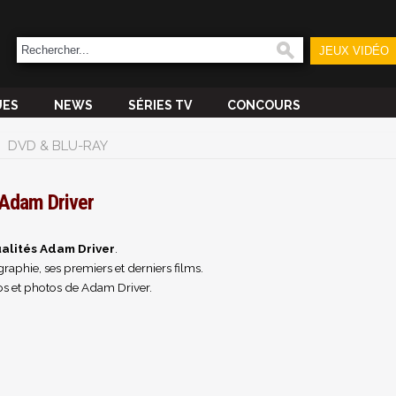
JEUX VIDÉO
UES
NEWS
SÉRIES TV
CONCOURS
DVD & BLU-RAY
Adam Driver
alités Adam Driver
.
raphie, ses premiers et derniers films.
os et photos de Adam Driver.