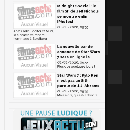
Midnight Special : le
film SF de Jeff Nichols
se montre enfin
[Photos]
08/08/2026, 05:55
Après Take Shelter et Mud,
le cinéaste va rendre
hommage à Spielberg
La nouvelle bande
annonce de Star Wars
7 sera en ligne le...
08/08/2026, 05:55
Plus que quelques jours !
Star Wars 7 : Kylo Ren
n'est pas un Sith,
parole de J.J. Abrams
08/08/2026, 05:55
Mais alors, qu'est-il donc ?