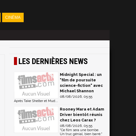
CINÉMA
LES DERNIÈRES NEWS
Midnight Special : un
"film de poursuite
science-fiction" avec
Michael Shannon
08/08/2026, 05:55
Après Take Shelter et Mud...
Rooney Mara et Adam
Driver bientôt réunis
chez Leos Carax ?
08/08/2026, 05:55
"Ce film sera une bombe.
Un truc génial, bien barré."