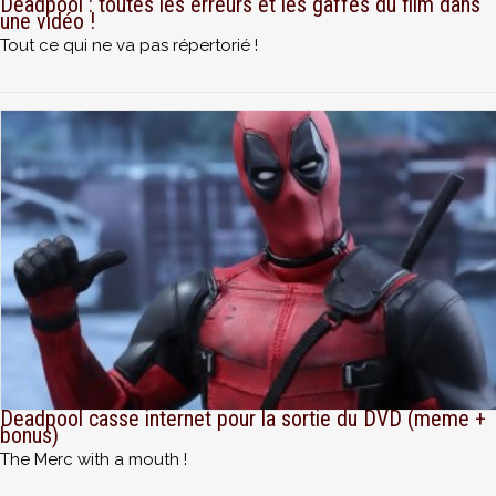
Deadpool : toutes les erreurs et les gaffes du film dans
une vidéo !
Tout ce qui ne va pas répertorié !
Deadpool casse internet pour la sortie du DVD (meme +
bonus)
The Merc with a mouth !