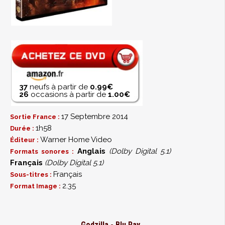
37
neufs à partir de
0.99€
26
occasions à partir de
1.00€
17 Septembre 2014
Sortie France :
1h58
Durée :
Warner Home Video
Éditeur :
Anglais
(Dolby Digital 5.1)
Formats sonores :
Français
(Dolby Digital 5.1)
Français
Sous-titres :
2.35
Format Image :
Godzilla - Blu Ray