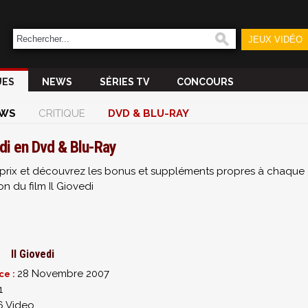
JEUX VIDÉO
UES
NEWS
SÉRIES TV
CONCOURS
WS
CRITIQUE
DVD & BLU-RAY
edi en Dvd & Blu-Ray
ur prix et découvrez les bonus et suppléments propres à chaque
on du film Il Giovedi
Il Giovedi
28 Novembre 2007
ce :
1
 Video