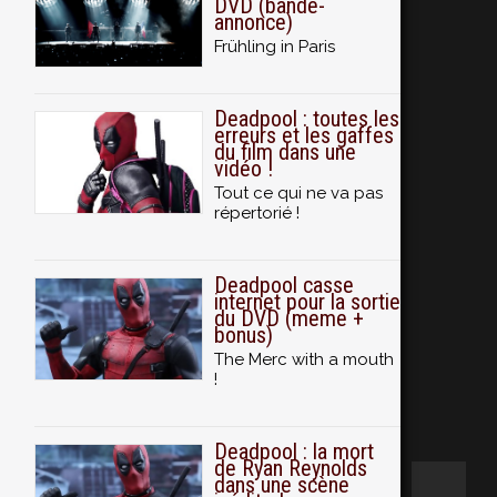
DVD (bande-
annonce)
Frühling in Paris
Deadpool : toutes les
erreurs et les gaffes
du film dans une
vidéo !
Tout ce qui ne va pas
répertorié !
Deadpool casse
internet pour la sortie
du DVD (meme +
bonus)
The Merc with a mouth
!
Deadpool : la mort
de Ryan Reynolds
dans une scène