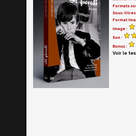
Formats so
Sous-titres
Format Ima
Image :
Son :
Bonus :
Voir le te