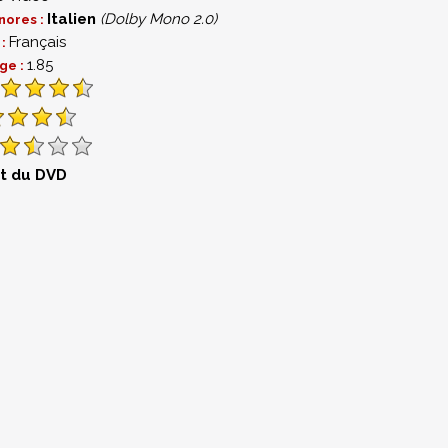
Italien
(Dolby Mono 2.0)
nores :
Français
 :
1.85
ge :
st du DVD