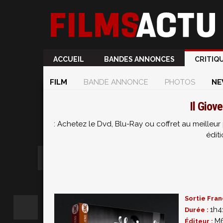
ACCUEIL
BANDES ANNONCES
CRITIQ
FILM
BANDE ANNONCE
PHOTOS
NE
Il Giov
: Achetez le Dvd, Blu-Ray ou coffret au meille
éditi
Sortie Fran
1h4
Durée :
M6
Éditeur :