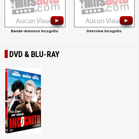
►
►
Bande-Annonce Incognito
Interview Incognito
DVD & BLU-RAY