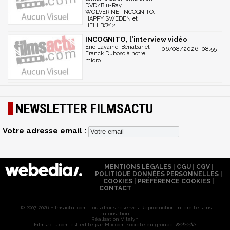
DVD/Blu-Ray :
WOLVERINE, INCOGNITO,
HAPPY SWEDEN et
HELLBOY 2 !
INCOGNITO, l'interview vidéo
Eric Lavaine, Bénabar et
06/08/2026, 08:55
Franck Dubosc à notre
micro !
NEWSLETTER FILMSACTU
Votre adresse email :
MENTIONS LÉGALES
|
CGU
|
CGV
|
POLITIQUE DONNÉES PERSONNELLES
|
COOKIES
|
PRÉFÉRENCE COOKIES
|
CONTACT
© 2007-2026 Filmsactu .com. Tous droits réservés. Reproduction interdite sans
autorisation.
Réalisation Vitalyn
Filmsactu
.com est édité par Mixicom, société du groupe
Webedia
.