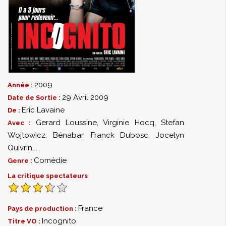
2009
Année :
29 Avril 2009
Date de Sortie :
Eric Lavaine
De :
Gerard Loussine
,
Virginie Hocq
,
Stefan
Avec :
Wojtowicz
,
Bénabar
,
Franck Dubosc
,
Jocelyn
Quivrin
,
...
Comédie
Genre :
La critique spectateurs
France
Pays de production :
Incognito
Titre VO :