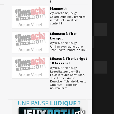
!
Mammuth
07/08/2026, 10:47
Gérard Depardieu prend sa
retraite… et il n’est pas
content !
Micmacs à Tire-
Larigot
07/08/2026, 10:47
Un film bien jaune signé
Jean-Pierre Jeunet, en HD !
Micacs à Tire-Larigot
: 8 teasers !
07/08/2026, 10:47
Le réalisateur d'Amélie
Poulain réunie Dany Boon,
Julie Ferrier, André
Dussollier, Yolande Moreau,
Omar Sy, ... dans son
nouveau film