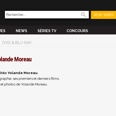
JEUX VIDÉO
UES
NEWS
SÉRIES TV
CONCOURS
DVD & BLU-RAY
olande Moreau
ités Yolande Moreau
.
raphie, ses premiers et derniers films.
 et photos de Yolande Moreau.