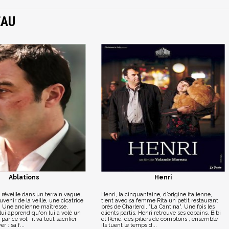
EAU
Ablations
Henri
éveille dans un terrain vague,
Henri, la cinquantaine, d’origine italienne,
venir de la veille, une cicatrice
tient avec sa femme Rita un petit restaurant
. Une ancienne maîtresse,
près de Charleroi, "La Cantina". Une fois les
lui apprend qu'on lui a volé un
clients partis, Henri retrouve ses copains, Bibi
par ce vol, il va tout sacrifier
et René, des piliers de comptoirs ; ensemble
r : sa f...
ils tuent le temps d...