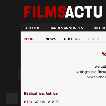
ACCUEIL
BANDES ANNONCES
CRITIQ
PEOPLE
NEWS
PHOTOS
VIDÉOS
Y
Actual
Sa biographie, filmog
News, vidéos
Réalisatrice, Actrice
: 27 Février 1953
Né le