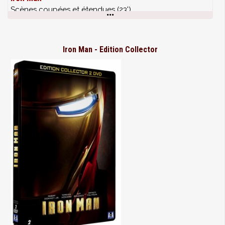
notre super-héros à l’écran
Scènes coupées et étendues (23')
- Dessins Originaux : Nick Fury - Un voyage
Bandes-annonces
détaillé au sein de la création d’un des plus mystérieux
et des plus influents héros de l’Univers Marvel
Iron Man 2
Iron Man - Edition Collector
- Dessins Originaux : La Veuve Noire - Une
Commentaire audio du réalisateur Jon Favreau
approche passionnante de la nouvelle femme fatale
présentée dans Iron Man 2
L'Incroyable Hulk
- Dessins Originaux : War Machine - Une
Scènes coupées (VOST) :
présentation du personnage et de son amitié avec
- Bruce au Brésil (3'14")
Tony Stark
- Séance de méditation (48")
- Travailler avec DJ AM - Jon Favreau décrit son
- La quête de la fleur (43")
travail avec Adam Goldstein
- La construction du labo (1'24")
* 8 Scènes coupées avec commentaires optionnels de
- Après l'usine de mise en bouteille / le général Greller
Jon Favreau (HD) :
(2'50")
- Début alternatif
Commentaire audio de Louis Leterrier (VF)
- Coulson au Sénat
Avant-premières parisiennes (11')
- Le jet suborbital
- L'atelier de Tony (version longue)
Thor
- Nathalie enfile les gants
Commentaire audio de Kenneth Branagh (VOST)
- Vol à la fête