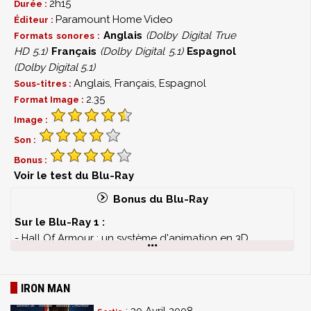
2h15
Durée :
Scènes inédites (HD)
Paramount Home Video
Éditeur :
2 bandes-annonces (HD)
Anglais
(Dolby Digital True
Formats sonores :
Bande-annonce du jeu Séga (HD)
HD 5.1)
Français
(Dolby Digital 5.1)
Espagnol
Bande-annonce animée des Vengeurs (HD)
(Dolby Digital 5.1)
Anglais, Français, Espagnol
Sous-titres :
Avengers
2.35
Format Image :
Bêtisier
Image :
8 Scènes coupées et rallongées (15')
Son :
Coulisses du tournage
Bonus :
Voir le test du Blu-Ray
Bonus du Blu-Ray
Sur le Blu-Ray 1 :
- Hall Of Armour : un système d'animation en 3D
permettant d'observer sous toutes les coutures les trois
armures d'Iron Man (exclusif au Blu-Ray)
- Documentaire en 6 parties : L'Invincible Iron Man,
IRON MAN
s'intéressant aux origines du comics, les personnages,