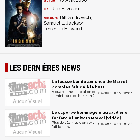
: 30 Avril 2008
Sortie
et leurs diverses évolutions (HD)
: Jon Favreau
De
- 11 scènes coupées (HD)
- Système BD Live permettant de jouer sur Internet à un
: Bill Smitrovich,
Acteurs
Samuel L. Jackson,
quizz sur le film, via des extraits, seul où contre d'autres
Terrence Howard...
possesseurs du disque.
Sur le Blu-Ray 2 :
- Making of en 7 parties; I Am Iron Man (HD) se focalisant
sur le tournage du film
LES DERNIÈRES NEWS
- Documentaire sur les effets visuels du film (HD)
- Screen tests et direction des acteurs
La fausse bande annonce de Marvel
- Galerie de 175 images
Zombies fait déjà le buzz
- Vidéo humoristique : "Iron Man : la bande annonce
À quand une adaptation de
06/08/2026, 06:26
devient un film"
la mini-série de Kirkman ?
- Teasers et bandes annonces
- Bonus caché faisant intervenir Stan Lee
Le superbe hommage musical d'une
fanfare à l'univers Marvel [Vidéo]
Plus de 262 musiciens ont
06/08/2026, 06:26
fait le show !