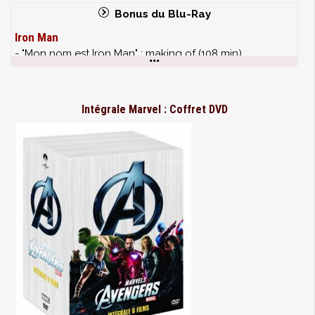
Bonus du Blu-Ray
Iron Man
- "Mon nom est Iron Man" : making of (108 min)
- "L’invincible Iron Man" : genèse d’un super-héros (47
min)
- Scènes coupées et étendues (23 min)
Intégrale Marvel : Coffret DVD
- Les effets spéciaux (27 min)
- Les essais de Robert Downey Jr. (6 min)
- Les acteurs au travail (4 min)
- Animatics (26 min)
- Mes scènes favorites
- Galerie photos
- Bonus caché
Iron Man 2
* Les dossiers du S.H.I.E.L.D. : une plongée en
profondeur dans l’Univers Marvel au cinéma (HD)
* Commentaires audio du réalisateur Jon Favreau
* Prévisualisation et Animatiques (HD)