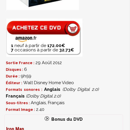
* Iron Man Ultime : le Making of d’Iron Man 2 en 4 parts
(HD) :
- Reconstruire l’Armure - Un regard complet sur
les premières étapes de ce gigantesque blockbuster
- Retour à l’Action - Jon Favreau vous emmène à
travers les différentes étapes de cette nouvelle
1
neuf à partir de
172.00€
aventure d’Iron Man
7
occasions à partir de
32.73€
- Etendre l’Univers - Des plateaux de l’Expo
Stark à la maison de Tony Stark, l’Univers Marvel
29 Août 2012
Sortie France :
continue de s’étendre
6
Disques :
- Laisser un héritage - Du tournage au montage,
9h59
Durée :
de la bande son aux effets spéciaux, les défis de la
Walt Disney Home Video
Éditeur :
suite
Anglais
(Dolby Digital 2.0)
Formats sonores :
* 6 Documentaires (HD) :
Français
(Dolby Digital 2.0)
- Création de l’Expo Stark - Comment les
Anglais, Français
Sous-titres :
plateaux et les effets créés par ordinateur se
2.40
Format Image :
combinent en un nouveau décor gigantesque
- Le Réel et le Digital - Comment les accessoires
Bonus du DVD
« réels » guident le travail « digital » pour donner vie à
Iron Man