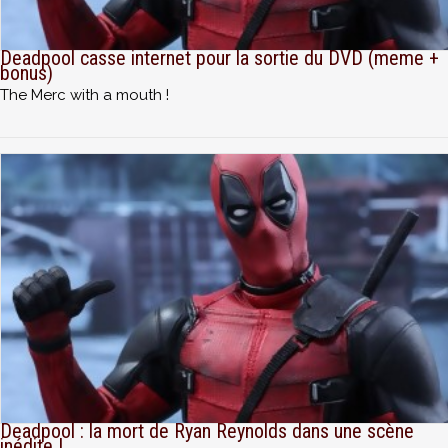
Deadpool casse internet pour la sortie du DVD (meme +
bonus)
The Merc with a mouth !
Deadpool : la mort de Ryan Reynolds dans une scène
inédite !