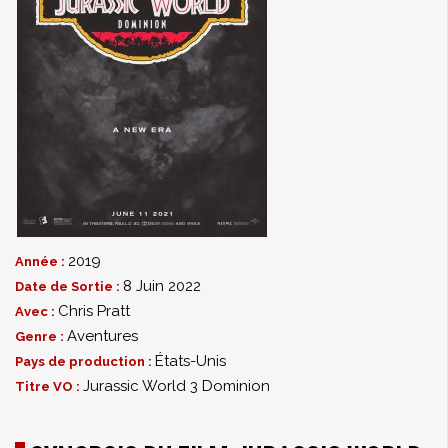
2019
Année :
8 Juin 2022
Date de Sortie :
Chris Pratt
Avec :
Aventures
Genre :
États-Unis
Pays de production :
Jurassic World 3 Dominion
Titre VO :