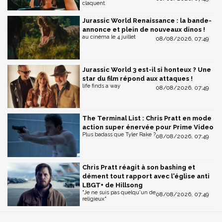
claquent
Jurassic World Renaissance : la bande-
annonce et plein de nouveaux dinos !
au cinéma le 4 juillet
08/08/2026, 07:49
Jurassic World 3 est-il si honteux ? Une
star du film répond aux attaques !
life finds a way
08/08/2026, 07:49
The Terminal List : Chris Pratt en mode
action super énervée pour Prime Video
Plus badass que Tyler Rake ?
08/08/2026, 07:49
Chris Pratt réagit à son bashing et
dément tout rapport avec l'église anti
LBGT+ de Hillsong
"Je ne suis pas quelqu'un de
08/08/2026, 07:49
religieux"