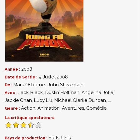
2008
Année :
9 Juillet 2008
Date de Sortie :
Mark Osborne
,
John Stevenson
De :
Jack Black
,
Dustin Hoffman
,
Angelina Jolie
,
Avec :
Jackie Chan
,
Lucy Liu
,
Michael Clarke Duncan
,
...
Action
,
Animation
,
Aventures
,
Comédie
Genre :
La critique spectateurs
États-Unis
Pays de production :