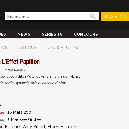
JEUX VIDÉO
UES
NEWS
SÉRIES TV
CONCOURS
EWS
CRITIQUE
DVD & BLU-RAY
m
L'Effet Papillon
L'Effet Papillon
ruber avec Ashton Kutcher, Amy Smart, Elden Henson
sortie, synopsis, avis et critique du film
3
10 Mars 2004
ie :
ess
,
J. Mackye Gruber
on Kutcher
,
Amy Smart
,
Elden Henson
,