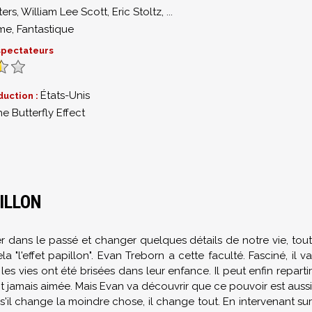
ters
,
William Lee Scott
,
Eric Stoltz
,
...
me
,
Fantastique
 spectateurs
États-Unis
duction :
e Butterfly Effect
PILLON
er dans le passé et changer quelques détails de notre vie, tout
 "l'effet papillon". Evan Treborn a cette faculté. Fasciné, il va
s vies ont été brisées dans leur enfance. Il peut enfin repartir
 ait jamais aimée. Mais Evan va découvrir que ce pouvoir est aussi
 s'il change la moindre chose, il change tout. En intervenant sur