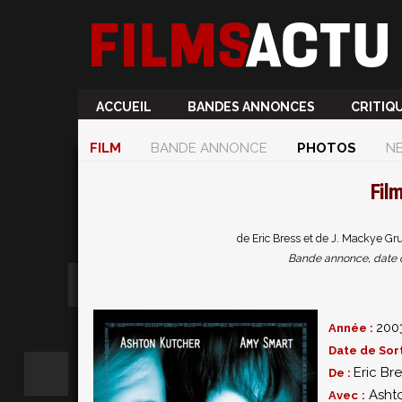
ACCUEIL
BANDES ANNONCES
CRITIQ
FILM
BANDE ANNONCE
PHOTOS
N
Fil
de Eric Bress et de J. Mackye G
Bande annonce, date de 
200
Année :
Date de Sort
Eric Br
De :
Asht
Avec :