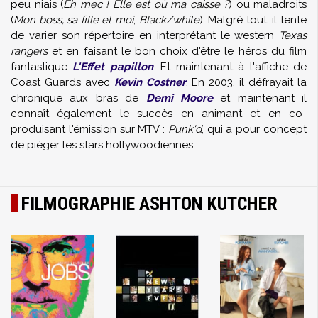
peu niais (
Eh mec ! Elle est où ma caisse ?
) ou maladroits
(
Mon boss, sa fille et moi
,
Black/white
). Malgré tout, il tente
de varier son répertoire en interprétant le western
Texas
rangers
et en faisant le bon choix d'être le héros du film
fantastique
L'Effet papillon
. Et maintenant à l'affiche de
Coast Guards avec
Kevin Costner
. En 2003, il défrayait la
chronique aux bras de
Demi Moore
et maintenant il
connaît également le succès en animant et en co-
produisant l'émission sur MTV :
Punk'd
, qui a pour concept
de piéger les stars hollywoodiennes.
FILMOGRAPHIE ASHTON KUTCHER