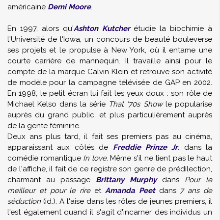
américaine
Demi Moore
.
En 1997, alors qu'
Ashton Kutcher
étudie la biochimie à
l'Université de l'Iowa
, un concours de beauté bouleverse
ses projets et le propulse à New York, où il entame une
courte carrière de mannequin. Il travaille ainsi pour le
compte de la marque Calvin Klein et retrouve son activité
de modèle pour la campagne télévisée de GAP en 2002.
En 1998, le petit écran lui fait les yeux doux : son rôle de
Michael Kelso dans la série
That '70s Show
le popularise
auprès du grand public, et plus particulièrement auprès
de la gente féminine.
Deux ans plus tard, il fait ses premiers pas au cinéma,
apparaissant aux côtés de
Freddie Prinze Jr
. dans la
comédie romantique
In love
. Même s'il ne tient pas le haut
de l'affiche, il fait de ce registre son genre de prédilection,
charmant au passage
Brittany Murphy
dans
Pour le
meilleur et pour le rire
et
Amanda Peet
dans
7 ans de
séduction
(id.). A l'aise dans les rôles de jeunes premiers, il
l'est également quand il s'agit d'incarner des individus un