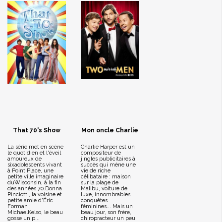
That 70's Show
Mon oncle Charlie
La série met en scène
Charlie Harper est un
le quotidien et l'éveil
compositeur de
amoureux de
jingles publicitaires à
sixadolescents vivant
succès qui mène une
à Point Place, une
vie de riche
petite ville imaginaire
célibataire : maison
duWisconsin, à la fin
sur la plage de
des années 70.Donna
Malibu, voiture de
Pinciotti, la voisine et
luxe, innombrables
petite amie d'Éric
conquêtes
Forman ;
féminines... Mais un
MichaelKelso, le beau
beau jour, son frère,
gosse un p...
chiropracteur un peu