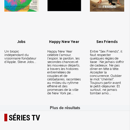
Jobs
Happy New Year
Sex Friends
Un biopic
Happy New Year
Entre "Sex Friends", il
indépendant du
célèbre l'amour,
faut respecter
visionnaire fondateur
l'espoir, le pardon, les
quelques règles de
d'Apple, Steve Jobs...
secondes chances et
base : Ne jamais s’offrir
les nouveaux départs,
de cadeaux. Ne pas
à travers les histoires
dîner en tête à tête.
entremêlées de
Accepter la
couples et de
concurrence. Oublier
célibataires, racontées
le mot "chéri(e)".
au milieu du rythme
Toujours partir avant
effréné et des
le petit-déjeuner. Et
promesses de la ville
surtout, ne jamais
de New York pe...
tomber amo...
SÉRIES TV