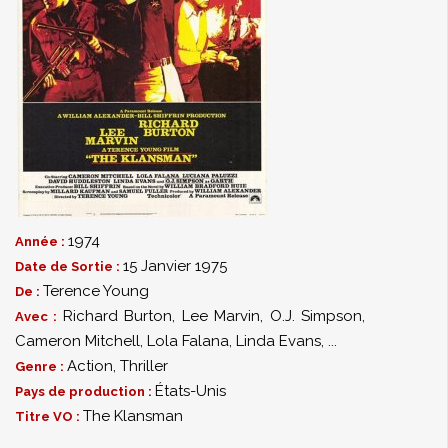
1974
Année :
15 Janvier 1975
Date de Sortie :
Terence Young
De :
Richard Burton
,
Lee Marvin
,
O.J. Simpson
,
Avec :
Cameron Mitchell
,
Lola Falana
,
Linda Evans
,
...
Action
,
Thriller
Genre :
États-Unis
Pays de production :
The Klansman
Titre VO :