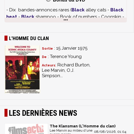
Bonus du DVD
- Dix bandes-annonces rares (
Black
alley cats -
Black
heat
-
Black
shampoo - Book of numbers - Coonskin -
Education of Sonny Carson - Honky - Nigger lover -
Trick baby - Zebra Killer)
- Bande-annonce du film
L'HOMME DU CLAN
- Deux Clips de l'actrice Lola Falana
: 15 Janvier 1975
Sortie
- Extrait de Brotherhood of death
: Terence Young
De
- Medley audio "Kill the klan"
- Galerie photo
: Richard Burton,
Acteurs
Lee Marvin, O.J.
- Bonus caché
Simpson...
LES DERNIÈRES NEWS
The Klansman (L'Homme du clan)
Lee Marvin au milieu d'une
08/08/2026, 01:04