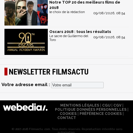
Notre TOP 20 des meilleurs films de
2018
le choix de la rédaction
09/08/2026, 08:54
Oscars 2018 : tous les résultats
Le sacre de Guillermo del
09/08/2026, 08:54
Toro
NEWSLETTER FILMSACTU
Votre adresse email :
MENTIONS LÉGALES
|
CGU
|
CGV
|
POLITIQUE DONNÉES PERSONNELLES
|
COOKIES
|
PRÉFÉRENCE COOKIES
|
CONTACT
© 2007-2026 Filmsactu .com. Tous droits réservés. Reproduction interdite sans
autorisation.