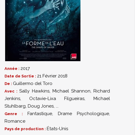
2017
Année :
21 Février 2018
Date de Sortie :
Guillermo del Toro
De :
Sally Hawkins
,
Michael Shannon
,
Richard
Avec :
Jenkins
,
Octavie-Lixa Filgueiras
,
Michael
Stuhlbarg
,
Doug Jones
,
...
Fantastique
,
Drame Psychologique
,
Genre :
Romance
États-Unis
Pays de production :