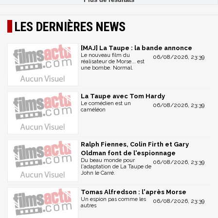
LES DERNIÈRES NEWS
[MAJ] La Taupe : la bande annonce
Le nouveau film du
06/08/2026, 23:39
réalisateur de Morse... est
une bombe. Normal.
La Taupe avec Tom Hardy
Le comédien est un
06/08/2026, 23:39
caméléon
Ralph Fiennes, Colin Firth et Gary
Oldman font de l'espionnage
Du beau monde pour
06/08/2026, 23:39
l'adaptation de La Taupe de
John le Carré.
Tomas Alfredson : l'après Morse
Un espion pas comme les
06/08/2026, 23:39
autres