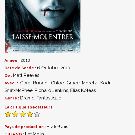
2010
Année :
6 Octobre 2010
Date de Sortie :
Matt Reeves
De :
Cara Buono
,
Chloe Grace Moretz
,
Kodi
Avec :
Smit-McPhee
,
Richard Jenkins
,
Elias Koteas
Drame
,
Fantastique
Genre :
La critique spectateurs
États-Unis
Pays de production :
Let Me In
Titre VO :