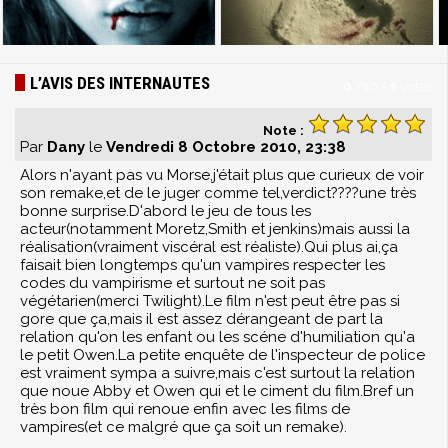
L’AVIS DES INTERNAUTES
0
/
10
-
1
votes
Note :
Par
Dany
le
Vendredi 8 Octobre 2010, 23:38
Alors n'ayant pas vu Morse,j'était plus que curieux de voir
son remake,et de le juger comme tel,verdict????une très
bonne surprise.D'abord le jeu de tous les
acteur(notamment Moretz,Smith et jenkins)mais aussi la
réalisation(vraiment viscéral est réaliste).Qui plus ai,ça
faisait bien longtemps qu'un vampires respecter les
codes du vampirisme et surtout ne soit pas
végétarien(merci Twilight).Le film n'est peut être pas si
gore que ça,mais il est assez dérangeant de part la
relation qu'on les enfant ou les scéne d'humiliation qu'a
le petit Owen.La petite enquête de l'inspecteur de police
est vraiment sympa a suivre,mais c'est surtout la relation
que noue Abby et Owen qui et le ciment du film.Bref un
très bon film qui renoue enfin avec les films de
vampires(et ce malgré que ça soit un remake).