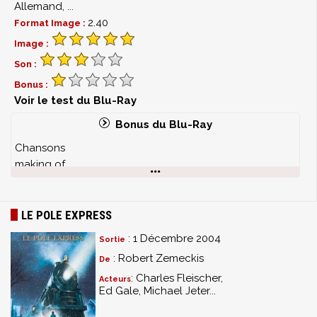
Allemand, ...
2.40
Format Image :
Image :
Son :
Bonus :
Voir le test du Blu-Ray
Bonus du Blu-Ray
Chansons
making of
scène coupée
coulisse des chansons
les effets spéciaux
LE POLE EXPRESS
l'équipe du film
: 1 Décembre 2004
Sortie
: Robert Zemeckis
De
: Charles Fleischer,
Acteurs
Ed Gale, Michael Jeter...