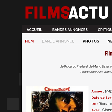
ACCUEIL
BANDES ANNONCES
CRITIQ
FILM
BANDE ANNONCE
PHOTOS
N
Fi
de Riccardo Freda et de Mario Bava a
Bande annonce, date de 
195
Année :
Date de Sort
Riccar
De :
Giann
Avec :