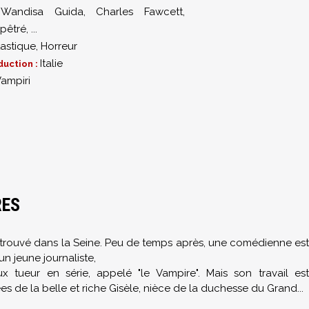
,
Wandisa Guida
,
Charles Fawcett
,
lpêtré
,
...
astique
,
Horreur
Italie
duction :
Vampiri
RES
etrouvé dans la Seine. Peu de temps après, une comédienne est
un jeune journaliste,
ux tueur en série, appelé "le Vampire". Mais son travail est
 de la belle et riche Gisèle, nièce de la duchesse du Grand...