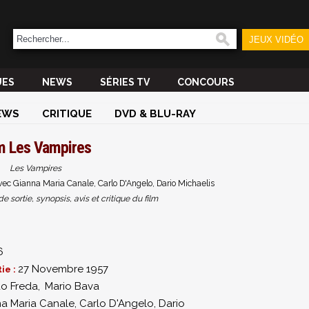
JEUX VIDÉO
UES
NEWS
SÉRIES TV
CONCOURS
EWS
CRITIQUE
DVD & BLU-RAY
lm
Les Vampires
Les Vampires
vec Gianna Maria Canale, Carlo D'Angelo, Dario Michaelis
sortie, synopsis, avis et critique du film
6
27 Novembre 1957
ie :
do Freda
,
Mario Bava
a Maria Canale
,
Carlo D'Angelo
,
Dario