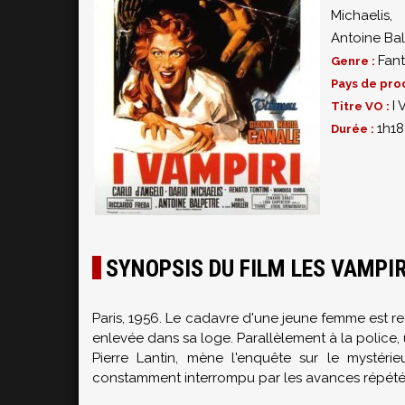
Michaelis
Antoine Ba
Fant
Genre :
Pays de pro
I 
Titre VO :
1h18
Durée :
SYNOPSIS DU FILM LES VAMPI
Paris, 1956. Le cadavre d'une jeune femme est r
enlevée dans sa loge. Parallèlement à la police, 
Pierre Lantin, mène l'enquête sur le mystérie
constamment interrompu par les avances répétées