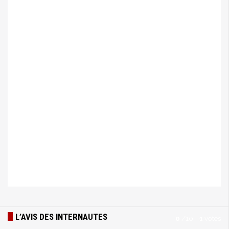
L’AVIS DES INTERNAUTES
0
/
10
-
1
votes