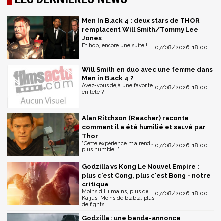
Men In Black 4 : deux stars de THOR
remplacent Will Smith/Tommy Lee
Jones
Et hop, encore une suite !
07/08/2026, 18:00
Will Smith en duo avec une femme dans
Men in Black 4 ?
Avez-vous déjà une favorite
07/08/2026, 18:00
en tête ?
Alan Ritchson (Reacher) raconte
comment il a été humilié et sauvé par
Thor
"Cette expérience m’a rendu
07/08/2026, 18:00
plus humble. "
Godzilla vs Kong Le Nouvel Empire :
plus c'est Cong, plus c'est Bong - notre
critique
Moins d'Humains, plus de
07/08/2026, 18:00
Kaijus. Moins de blabla, plus
de fights.
Godzilla : une bande-annonce