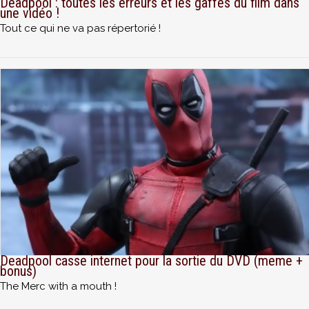
Deadpool : toutes les erreurs et les gaffes du film dans
une vidéo !
Tout ce qui ne va pas répertorié !
Deadpool casse internet pour la sortie du DVD (meme +
bonus)
The Merc with a mouth !