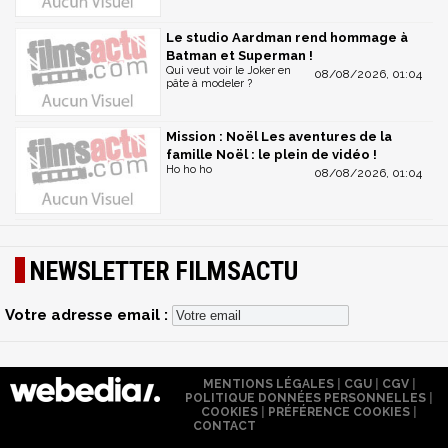
Le studio Aardman rend hommage à
Batman et Superman !
Qui veut voir le Joker en
08/08/2026, 01:04
pâte à modeler ?
Mission : Noël Les aventures de la
famille Noël : le plein de vidéo !
Ho ho ho
08/08/2026, 01:04
NEWSLETTER FILMSACTU
Votre adresse email :
MENTIONS LÉGALES
|
CGU
|
CGV
|
POLITIQUE DONNÉES PERSONNELLES
|
COOKIES
|
PRÉFÉRENCE COOKIES
|
CONTACT