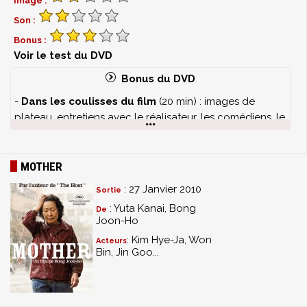
Image :
Son :
Bonus :
Voir le test du DVD
Bonus du DVD
-
Dans les coulisses du film
(20 min) : images de
plateau, entretiens avec le réalisateur, les comédiens, le
producteur, la directrice artistique…
-
Mother et BONG Joon-Ho, par Jean-François
Rauger
(18 min) : regard critique et analytique sur
MOTHER
Mother et sur les précédents films de BONG Joon-Ho
: 27 Janvier 2010
Sortie
par Jean-François Rauger, critique de cinéma au journal
: Yuta Kanai, Bong
De
Le Monde et Directeur de la programmation de la
Joon-Ho
Cinémathèque française.
: Kim Hye-Ja, Won
Acteurs
-
Bande-annonce
du film
Bin, Jin Goo...