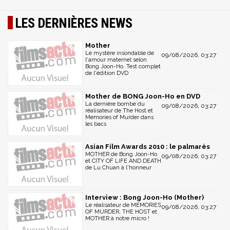
LES DERNIÈRES NEWS
Mother
Le mystère insondable de
09/08/2026, 03:27
l'amour maternel selon
Bong Joon-Ho. Test complet
de l'édition DVD
Mother de BONG Joon-Ho en DVD
La dernière bombe du
09/08/2026, 03:27
réalisateur de The Host et
Memories of Murder dans
les bacs
Asian Film Awards 2010 : le palmarès
MOTHER de Bong Joon-Ho
09/08/2026, 03:27
et CITY OF LIFE AND DEATH
de Lu Chuan à l'honneur
Interview : Bong Joon-Ho (Mother)
Le réalisateur de MEMORIES
09/08/2026, 03:27
OF MURDER, THE HOST et
MOTHER à notre micro !