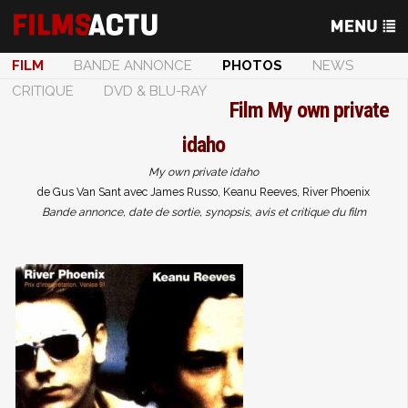
FILM
BANDE ANNONCE
PHOTOS
NEWS
CRITIQUE
DVD & BLU-RAY
Film
My own private
idaho
My own private idaho
de Gus Van Sant avec James Russo, Keanu Reeves, River Phoenix
Bande annonce, date de sortie, synopsis, avis et critique du film