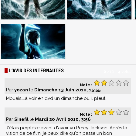
L’AVIS DES INTERNAUTES
0
/
10
-
4
votes
Note :
Par
yozan
le
Dimanche 13 Juin 2010, 15:55
Mouais....à voir en dvd un dimanche où il pleut
Note :
Par
Sinefil
le
Mardi 20 Avril 2010, 3:56
J'étais perplèxe avant d'avoir vu Percy Jackson. Après la
vision de ce film, je peux dire qu'on passe un bon