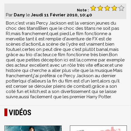
Note :
Par
Dany
le
Jeudi 11 Février 2010, 10:40
Bon,c'est vrais Percy Jackson est la version jeunes du
choc des titans(Bien que le choc des titans ne soit pas
R),mais franchement,quel pied.Le film fonctionne a
merveille tant il est remplie d'aventure de FX est de
scènes d'action(La scéne de l'ydre est vraiment bien
foutue),certes on peut dire que c'est plutôt banal,mais
grâce au trio d'acteur,ce film fonctionne très bien.Bon
quel que petites déception ici est la,comme par exemple
des acteur excellent avec un rôle très vite effacer,et une
histoire qui cherche a aller plus vite que la musique.Mais
franchement,j'ai préférai ce Percy Jackson au dernier
potter(qui d'ailleurs la fin du film est d'un lent,alors qu'il
est censer se dérouler pleins de combat),grâce a son
coté fun et kitch,est a son divertissement qui se laisse
suivre,aussi facilement que les premier Harry Potter.
VIDÉOS