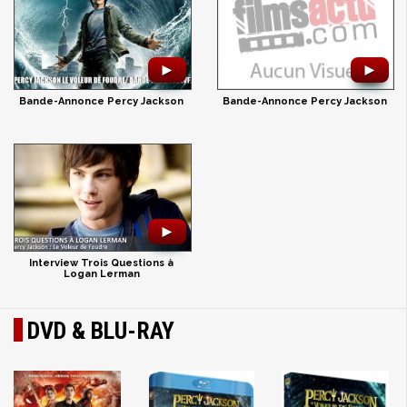
►
►
Bande-Annonce Percy Jackson
Bande-Annonce Percy Jackson
►
Interview Trois Questions à
Logan Lerman
DVD & BLU-RAY