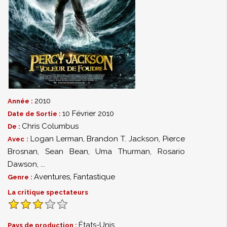
2010
Année :
10 Février 2010
Date de Sortie :
Chris Columbus
De :
Logan Lerman
,
Brandon T. Jackson
,
Pierce
Avec :
Brosnan
,
Sean Bean
,
Uma Thurman
,
Rosario
Dawson
,
...
Aventures
,
Fantastique
Genre :
La critique spectateurs
États-Unis
Pays de production :