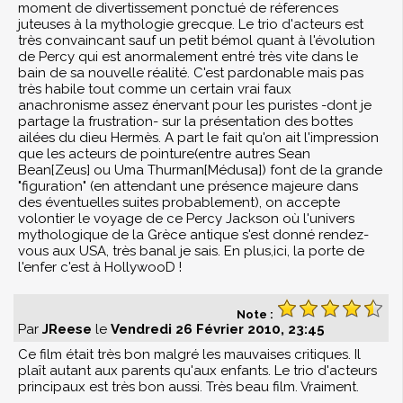
moment de divertissement ponctué de réferences
juteuses à la mythologie grecque. Le trio d'acteurs est
très convaincant sauf un petit bémol quant à l'évolution
de Percy qui est anormalement entré très vite dans le
bain de sa nouvelle réalité. C'est pardonable mais pas
très habile tout comme un certain vrai faux
anachronisme assez énervant pour les puristes -dont je
partage la frustration- sur la présentation des bottes
ailées du dieu Hermès. A part le fait qu'on ait l'impression
que les acteurs de pointure(entre autres Sean
Bean[Zeus] ou Uma Thurman[Médusa]) font de la grande
"figuration" (en attendant une présence majeure dans
des éventuelles suites probablement), on accepte
volontier le voyage de ce Percy Jackson où l'univers
mythologique de la Grèce antique s'est donné rendez-
vous aux USA, très banal je sais. En plus,ici, la porte de
l'enfer c'est à HollywooD !
Note :
Par
JReese
le
Vendredi 26 Février 2010, 23:45
Ce film était très bon malgré les mauvaises critiques. Il
plaît autant aux parents qu'aux enfants. Le trio d'acteurs
principaux est très bon aussi. Très beau film. Vraiment.