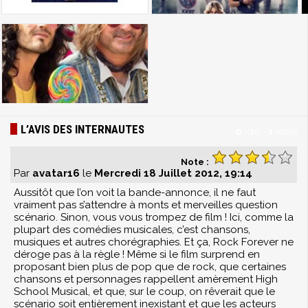
L’AVIS DES INTERNAUTES
0
/
10
-
1
votes
Note :
Par
avatar16
le
Mercredi 18 Juillet 2012, 19:14
Aussitôt que l’on voit la bande-annonce, il ne faut
vraiment pas s’attendre à monts et merveilles question
scénario. Sinon, vous vous trompez de film ! Ici, comme la
plupart des comédies musicales, c’est chansons,
musiques et autres chorégraphies. Et ça, Rock Forever ne
déroge pas à la règle ! Même si le film surprend en
proposant bien plus de pop que de rock, que certaines
chansons et personnages rappellent amèrement High
School Musical, et que, sur le coup, on rêverait que le
scénario soit entièrement inexistant et que les acteurs