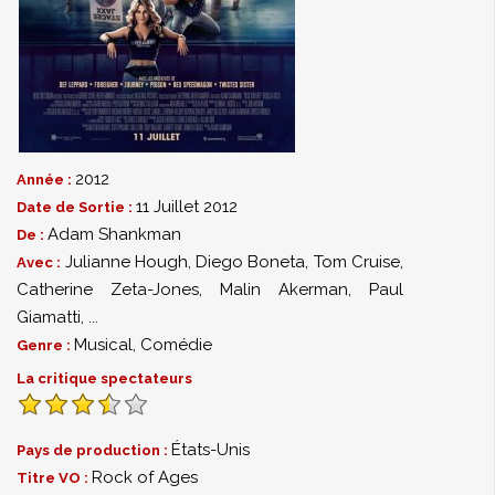
2012
Année :
11 Juillet 2012
Date de Sortie :
Adam Shankman
De :
Julianne Hough
,
Diego Boneta
,
Tom Cruise
,
Avec :
Catherine Zeta-Jones
,
Malin Akerman
,
Paul
Giamatti
,
...
Musical
,
Comédie
Genre :
La critique spectateurs
États-Unis
Pays de production :
Rock of Ages
Titre VO :