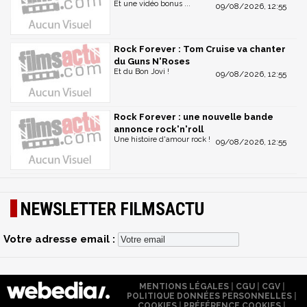
Et une vidéo bonus ...
09/08/2026, 12:55
Rock Forever : Tom Cruise va chanter
du Guns N'Roses
Et du Bon Jovi !
09/08/2026, 12:55
Rock Forever : une nouvelle bande
annonce rock'n'roll
Une histoire d'amour rock !
09/08/2026, 12:55
NEWSLETTER FILMSACTU
Votre adresse email :
MENTIONS LÉGALES
|
CGU
|
CGV
|
POLITIQUE DONNÉES PERSONNELLES
|
COOKIES
|
PRÉFÉRENCE COOKIES
|