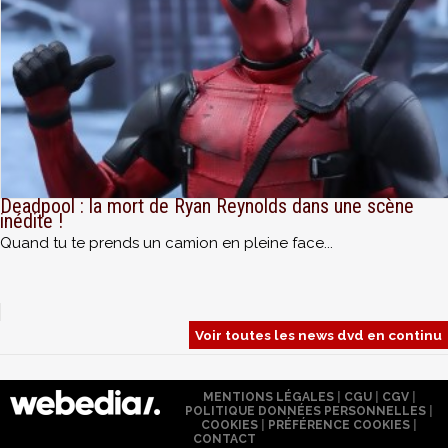
Deadpool : la mort de Ryan Reynolds dans une scène
inédite !
Quand tu te prends un camion en pleine face...
Voir toutes les news dvd en continu
MENTIONS LÉGALES
|
CGU
|
CGV
|
POLITIQUE DONNÉES PERSONNELLES
|
COOKIES
|
PRÉFÉRENCE COOKIES
|
CONTACT