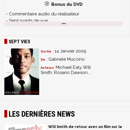
Bonus du DVD
- Commentaire audio du réalisateur
- Sept points de vue
- Un ensemble parfait
- La méduse : une star mortelle!
- La passion d'Emily : l'art de la presse écrite
SEPT VIES
- Scènes coupées
: 14 Janvier 2009
Sortie
- Films-annonce
: Gabriele Muccino
De
: Michael Ealy, Will
Acteurs
Smith, Rosario Dawson...
LES DERNIÈRES NEWS
Will Smith de retour avec un film sur la