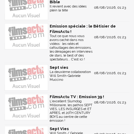
Bible
Il revient avec des idées
08/08/2026, 01:23
plein la tête
Emission spéciale : le Bêtisier de
FilmsActu !
Tout ce que nous vous
08/08/2026, 01:23
avons caché dans nos
vidéos : les ratés et
cafouillages des émissions,
les dérapages en interviews
de stars, le best of des
spectateurs... C'est ici !
Sept vies
La deuxième collaboration
08/08/2026, 01:23
Will Smith-Gabriele
Muccino
FilmsActu TV : Emission 39 !
L'excellent Slumdog
08/08/2026, 01:23
Millionaire, les pathos SEPT
VIES, LES INSURGES et ET
APRES, et 20TH CENTURY
BOYS au centre de cette
émission !
Sept Vies
Will Smith / Gabriele