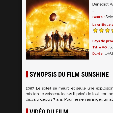
Benedict 
...
Scie
Genre :
La critique
Pays de pro
S
Titre VO :
1H5
Durée :
SYNOPSIS DU FILM SUNSHINE
2057. Le soleil se meurt, et seule une explosio
mission, le vaisseau Icarus II, privé de tout cont
disparu depuis 7 ans. Pour ne rien arranger, un ac
VIDÉO DU FILM