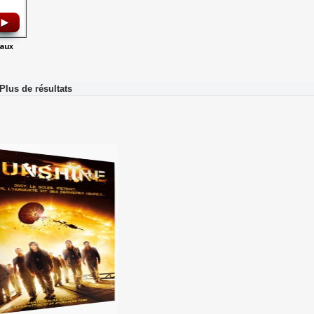
►
iaux