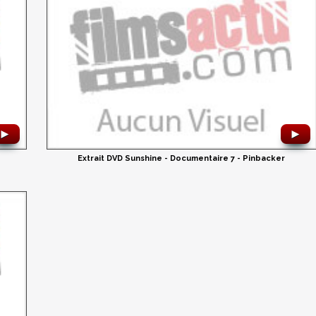
►
►
Extrait DVD Sunshine - Documentaire 7 - Pinbacker