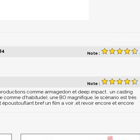
0
/
10
-
2
votes
:34
Note :
Note :
s productions comme armagedon et deep impact . un casting
lle comme d'habitude), une BO magnifique, le scénario est très
t époustouflant bref un film a voir ,et revoir encore et encore