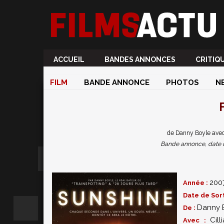
ACCUEIL
BANDES ANNONCES
CRITIQ
FILM
BANDE ANNONCE
PHOTOS
N
de Danny Boyle avec 
Bande annonce, date de 
200
Année :
Date de Sort
Danny 
De :
Cil
Avec :