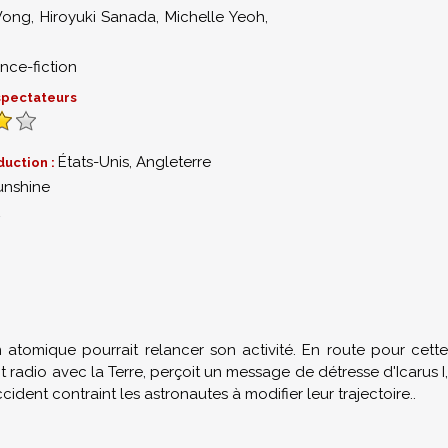
Wong
,
Hiroyuki Sanada
,
Michelle Yeoh
,
nce-fiction
 spectateurs
États-Unis, Angleterre
duction :
unshine
2
n atomique pourrait relancer son activité. En route pour cette
act radio avec la Terre, perçoit un message de détresse d'Icarus I,
cident contraint les astronautes à modifier leur trajectoire..