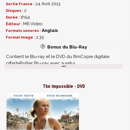
24 Avril 2013
Sortie France :
2
Disques :
1h54
Durée :
M6 Video
Éditeur :
Anglais
Formats sonores :
2.35
Format Image :
Bonus du Blu-Ray
Contient le Blu-ray et le DVD du filmCopie digitale
offerteBoîtier Blu-ray avec surétui
The Impossible - DVD