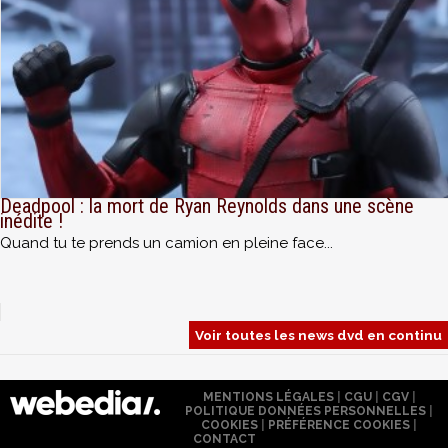
Deadpool : la mort de Ryan Reynolds dans une scène
inédite !
Quand tu te prends un camion en pleine face...
Voir toutes les news dvd en continu
MENTIONS LÉGALES
|
CGU
|
CGV
|
POLITIQUE DONNÉES PERSONNELLES
|
COOKIES
|
PRÉFÉRENCE COOKIES
|
CONTACT