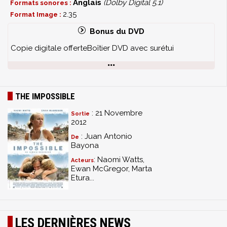
Anglais
(Dolby Digital 5.1)
Formats sonores :
2.35
Format Image :
Bonus du DVD
Copie digitale offerteBoîtier DVD avec surétui
THE IMPOSSIBLE
: 21 Novembre
Sortie
2012
: Juan Antonio
De
Bayona
: Naomi Watts,
Acteurs
Ewan McGregor, Marta
Etura...
LES DERNIÈRES NEWS