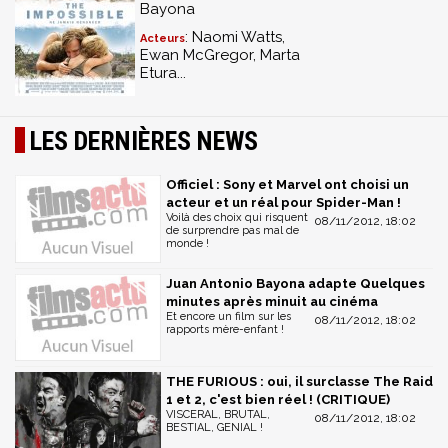
Bayona
: Naomi Watts,
Acteurs
Ewan McGregor, Marta
Etura...
LES DERNIÈRES NEWS
Officiel : Sony et Marvel ont choisi un
acteur et un réal pour Spider-Man !
Voilà des choix qui risquent
08/11/2012, 18:02
de surprendre pas mal de
monde !
Juan Antonio Bayona adapte Quelques
minutes après minuit au cinéma
Et encore un film sur les
08/11/2012, 18:02
rapports mère-enfant !
THE FURIOUS : oui, il surclasse The Raid
1 et 2, c'est bien réel ! (CRITIQUE)
VISCERAL, BRUTAL,
08/11/2012, 18:02
BESTIAL, GENIAL !