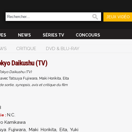
JEUX VIDÉO
UES
NEWS
SÉRIES TV
CONCOURS
WS
CRITIQUE
DVD & BLU-RAY
okyo Daikushu (TV)
Tokyo Daikushu (TV)
vec Tatsuya Fujiwara, Maki Horikita, Eita
sortie, synopsis, avis et critique du film
8
N.C.
ie :
ro Kamikawa
uya Fujiwara
,
Maki Horikita
,
Eita
,
Yuki