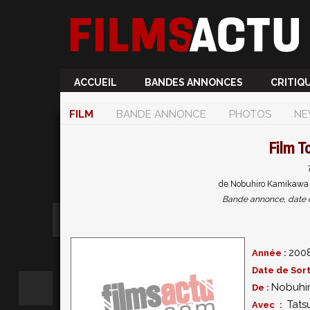
ACCUEIL
BANDES ANNONCES
CRITIQ
FILM
BANDE ANNONCE
PHOTOS
NE
Film
T
de Nobuhiro Kamikawa a
Bande annonce, date de 
200
Année :
Date de Sort
Nobuhi
De :
Tats
Avec :