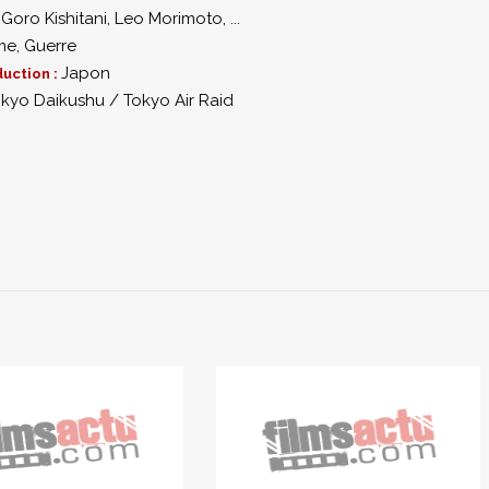
,
Goro Kishitani
,
Leo Morimoto
,
...
me
,
Guerre
Japon
uction :
kyo Daikushu / Tokyo Air Raid