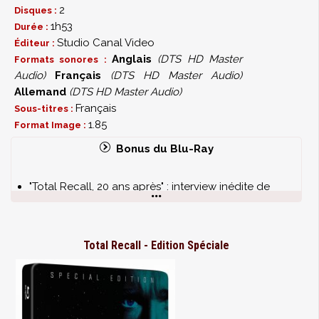
2
Disques :
1h53
Durée :
Studio Canal Video
Éditeur :
Anglais
(DTS HD Master
Formats sonores :
Audio)
Français
(DTS HD Master Audio)
Allemand
(DTS HD Master Audio)
Français
Sous-titres :
1.85
Format Image :
Bonus du Blu-Ray
"Total Recall, 20 ans après" : interview inédite de
Paul Verhoeven (35mn)
"Les effets spéciaux de Total Recall" (23mn)
Commentaire audio d'Arnold Schwarzenegger et
Total Recall - Edition Spéciale
Paul Verhoeven
Interviews d'Arnold Schwarzenegger, Sharon
Stone, Ronald Shusett et Paul Verhoeven (30mn)
Galerie photos
Making of (8mn)