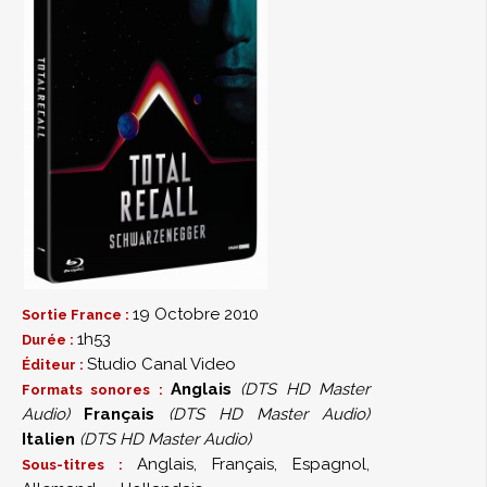
"Before and After" (5mn)
19 Octobre 2010
Sortie France :
1h53
Durée :
Studio Canal Video
Éditeur :
Anglais
(DTS HD Master
Formats sonores :
Audio)
Français
(DTS HD Master Audio)
Italien
(DTS HD Master Audio)
Anglais, Français, Espagnol,
Sous-titres :