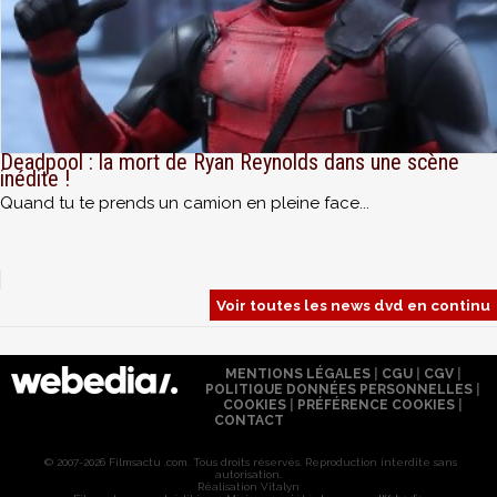
Deadpool : la mort de Ryan Reynolds dans une scène
inédite !
Quand tu te prends un camion en pleine face...
Voir toutes les news dvd en continu
MENTIONS LÉGALES
|
CGU
|
CGV
|
POLITIQUE DONNÉES PERSONNELLES
|
COOKIES
|
PRÉFÉRENCE COOKIES
|
CONTACT
© 2007-2026 Filmsactu .com. Tous droits réservés. Reproduction interdite sans
autorisation.
Réalisation Vitalyn