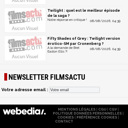
Twilight : quel est le meilleur épisode
de la saga ?
Notre réponse en critique !
08/08/2026, 04:39
Fifty Shades of Grey : Twilight version
érotico-SM par Cronenberg ?
A la demande de Bret
08/08/2026, 04:39
Easton Ellis ?!
NEWSLETTER FILMSACTU
Votre adresse email :
MENTIONS LÉGALES
|
CGU
|
CGV
|
POLITIQUE DONNÉES PERSONNELLES
|
COOKIES
|
PRÉFÉRENCE COOKIES
|
CONTACT