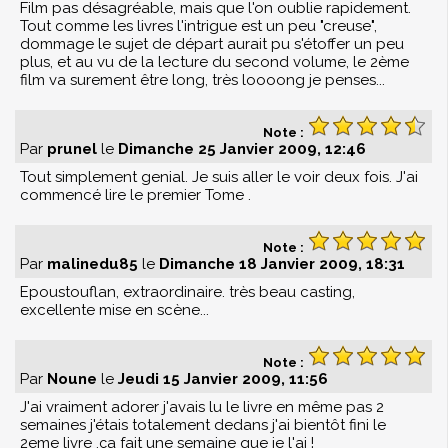
Film pas désagréable, mais que l'on oublie rapidement.
Tout comme les livres l'intrigue est un peu "creuse",
dommage le sujet de départ aurait pu s'étoffer un peu
plus, et au vu de la lecture du second volume, le 2ème
film va surement être long, très loooong je penses...
Note :
Par
prunel
le
Dimanche 25 Janvier 2009, 12:46
Tout simplement genial. Je suis aller le voir deux fois. J'ai
commencé lire le premier Tome .
Note :
Par
malinedu85
le
Dimanche 18 Janvier 2009, 18:31
Epoustouflan, extraordinaire. très beau casting,
excellente mise en scène...
Note :
Par
Noune
le
Jeudi 15 Janvier 2009, 11:56
J'ai vraiment adorer j'avais lu le livre en même pas 2
semaines j'étais totalement dedans j'ai bientôt fini le
2eme livre .ça fait une semaine que je l'ai !