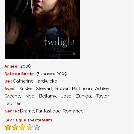
2008
Année :
7 Janvier 2009
Date de Sortie :
Catherine Hardwicke
De :
Kristen Stewart
,
Robert Pattinson
,
Ashley
Avec :
Greene
,
Ned Bellamy
,
José Zuniga
,
Taylor
Lautner
,
...
Drame
,
Fantastique
,
Romance
Genre :
La critique spectateurs