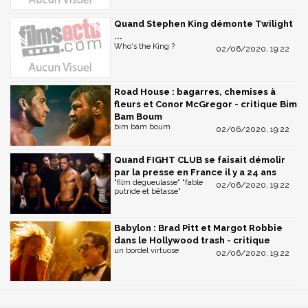
Quand Stephen King démonte Twilight
...
Who's the King ?
02/06/2020, 19:22
Road House : bagarres, chemises à
fleurs et Conor McGregor - critique Bim
Bam Boum
bim bam boum
02/06/2020, 19:22
Quand FIGHT CLUB se faisait démolir
par la presse en France il y a 24 ans
"film dégueulasse" "fable
02/06/2020, 19:22
putride et bêtasse"
Babylon : Brad Pitt et Margot Robbie
dans le Hollywood trash - critique
un bordel virtuose
02/06/2020, 19:22