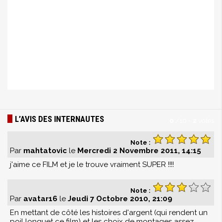
L’AVIS DES INTERNAUTES
0
/
10
-
2
votes
Note :
Par
mahtatovic
le
Mercredi 2 Novembre 2011, 14:15
j'aime ce FILM et je le trouve vraiment SUPER !!!!
Note :
Par
avatar16
le
Jeudi 7 Octobre 2010, 21:09
En mettant de côté les histoires d'argent (qui rendent un
poil longuet ce film) et les choix de montages assez