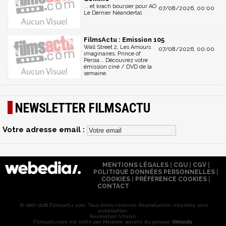
... et krach boursier pour AO
07/08/2026, 00:00
Le Dernier Néandertal
FilmsActu : Emission 105
Wall Street 2, Les Amours
07/08/2026, 00:00
imaginaires, Prince of
Persia... Découvrez votre
émission ciné / DVD de la
semaine.
NEWSLETTER FILMSACTU
Votre adresse email :
MENTIONS LÉGALES
|
CGU
|
CGV
|
POLITIQUE DONNÉES PERSONNELLES
|
COOKIES
|
PRÉFÉRENCE COOKIES
|
CONTACT
© 2007-2026 Filmsactu .com. Tous droits réservés. Reproduction interdite sans
autorisation.
Réalisation Vitalyn
Filmsactu
.com est édité par Mixicom, société du groupe
Webedia
.