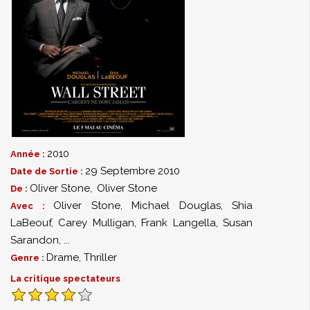
2010
Année :
29 Septembre 2010
Date de Sortie :
Oliver Stone
,
Oliver Stone
De :
Oliver Stone
,
Michael Douglas
,
Shia
Avec :
LaBeouf
,
Carey Mulligan
,
Frank Langella
,
Susan
Sarandon
,
...
Drame
,
Thriller
Genre :
La critique spectateurs