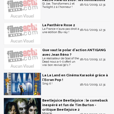
GI Joe, Transformers 2 et
18/02/2009, 12:31
Twilight 2 à l'honneur !
La Panthère Rose 2
La France n'aura pas droit à
18/02/2009, 12:31
une édition Blu-ray !
Que vaut le polar d'action ANTIGANG
avec Jean Réno ?
Le réalisateur de Goal of the
18/02/2009, 12:31
Dead nous a-t-il offert un
vrai bon revival 90's ?
La La Land en Cinéma Karaoké grâce à
l'Ecran Pop !
Sing it !
18/02/2009, 12:31
Beetlejuice Beetlejuice : le comeback
inespéré et fun de Tim Burton -
critique Beetlejuice 2
Miracle