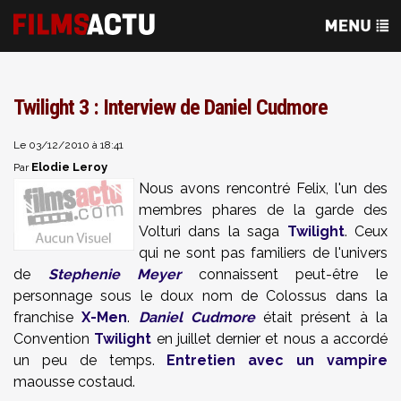
Twilight 3 : Interview de Daniel Cudmore
Le 03/12/2010 à 18:41
Elodie Leroy
Par
Nous avons rencontré Felix, l'un des
membres phares de la garde des
Volturi dans la saga
Twilight
. Ceux
qui ne sont pas familiers de l'univers
de
Stephenie Meyer
connaissent peut-être le
personnage sous le doux nom de Colossus dans la
franchise
X-Men
.
Daniel Cudmore
était présent à la
Convention
Twilight
en juillet dernier et nous a accordé
un peu de temps.
Entretien avec un vampire
maousse costaud.