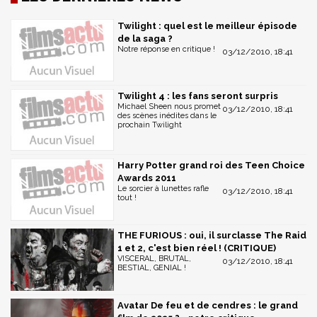
Twilight : quel est le meilleur épisode
de la saga ?
Notre réponse en critique !
03/12/2010, 18:41
Twilight 4 : les fans seront surpris
Michael Sheen nous promet
03/12/2010, 18:41
des scènes inédites dans le
prochain Twilight
Harry Potter grand roi des Teen Choice
Awards 2011
Le sorcier à lunettes rafle
03/12/2010, 18:41
tout !
THE FURIOUS : oui, il surclasse The Raid
1 et 2, c'est bien réel ! (CRITIQUE)
VISCERAL, BRUTAL,
03/12/2010, 18:41
BESTIAL, GENIAL !
Avatar De feu et de cendres : le grand