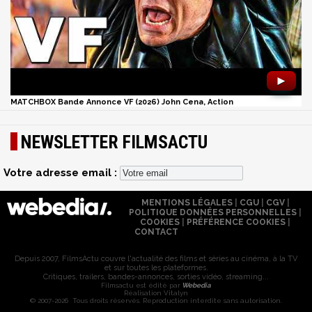
►
MATCHBOX Bande Annonce VF (2026) John Cena, Action
NEWSLETTER FILMSACTU
Votre adresse email :
MENTIONS LÉGALES
|
CGU
|
CGV
|
POLITIQUE DONNÉES PERSONNELLES
|
COOKIES
|
PRÉFÉRENCE COOKIES
|
CONTACT
Depuis 2007, FilmsActu couvre l'actualité des films et séries au cinéma, à la TV
et sur toutes les plateformes.
Critiques, trailers, bandes-annonces, sorties vidéo, streaming...
Filmsactu est édité par
Webedia
Réalisation Vitalyn
© 2007-2026 Tous droits réservés. Reproduction interdite sans autorisation.