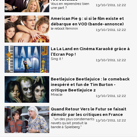
Vous en reprendrez bien
13/10/2011, 12:22
une part ?
American Pie 9 : si si le film existe et
débarque en VOD (bande-annonce)
le reboot féminin
13/10/2011, 12:22
La La Land en Cinéma Karaoké grâce à
l'Ecran Pop !
Sing it !
13/10/2011, 12:22
Beetlejuice Beetlejuice : le comeback
inespéré et fun de Tim Burton -
critique Beetlejuice 2
Miracle
13/10/2011, 12:22
Quand Retour Vers le Futur se faisait
démolir par les critiques en France
..."un des plus consternants
13/10/2011, 12:22
navets qu’ait produit la
bande à Spielberg."