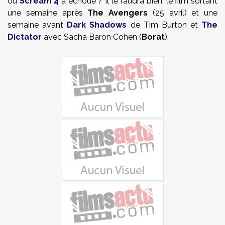
où
Scream 4
a échoué ? Il le faudra bien, le film sortant
une semaine après
The Avengers
(25 avril) et une
semaine avant
Dark Shadows
de Tim Burton et
The
Dictator
avec Sacha Baron Cohen (
Borat
).