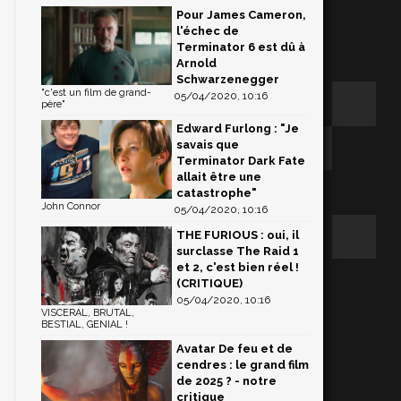
Pour James Cameron,
l'échec de
Terminator 6 est dû à
Arnold
Schwarzenegger
"c'est un film de grand-
05/04/2020, 10:16
père"
Edward Furlong : "Je
savais que
Terminator Dark Fate
allait être une
catastrophe"
John Connor
05/04/2020, 10:16
THE FURIOUS : oui, il
surclasse The Raid 1
et 2, c'est bien réel !
(CRITIQUE)
05/04/2020, 10:16
VISCERAL, BRUTAL,
BESTIAL, GENIAL !
Avatar De feu et de
cendres : le grand film
de 2025 ? - notre
critique