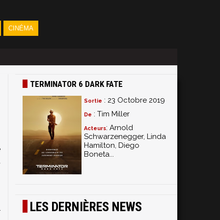
CINÉMA
TERMINATOR 6 DARK FATE
: 23 Octobre 2019
Sortie
: Tim Miller
De
: Arnold
Acteurs
Schwarzenegger, Linda
Hamilton, Diego
e
Boneta...
t
s
LES DERNIÈRES NEWS
l