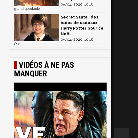
05/04/2020, 10:16
grand spectacle
Secret Santa : des
idées de cadeaux
Harry Potter pour ce
Noël
05/04/2020, 10:16
Oui !
VIDÉOS À NE PAS
MANQUER
e