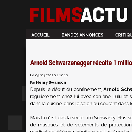
ACCUEIL
BANDES ANNONCES
CRITIQ
Arnold Schwarzenegger récolte 1 millio
Le 05/04/2020 à 10:16
Henry Swanson
Par
Depuis le début du confinement,
Arnold Sch
régulièrement chez lui avec son âne Lulu et so
dans la cuisine, dans le salon ou courant dans le
Mais là n'est pas la seule info Schwarzy. Plus s
de masques et de vêtements de protections 
médical de différents hôpitaux de Los Angeles 