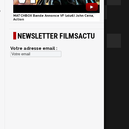
►
u
MATCHBOX Bande Annonce VF (2026) John Cena,
s
Action
NEWSLETTER FILMSACTU
Votre adresse email :