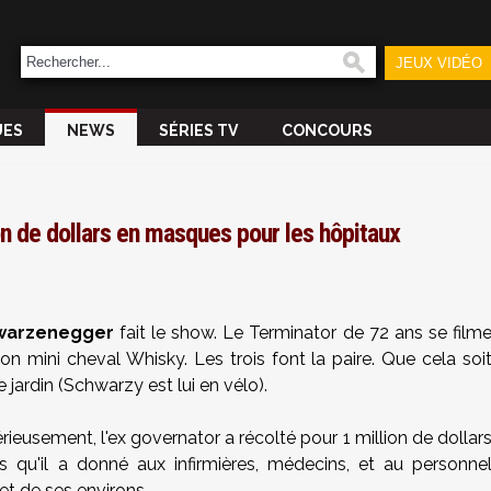
JEUX VIDÉO
UES
NEWS
SÉRIES TV
CONCOURS
n de dollars en masques pour les hôpitaux
warzenegger
fait le show. Le Terminator de 72 ans se film
n mini cheval Whisky. Les trois font la paire. Que cela soi
 jardin (Schwarzy est lui en vélo).
érieusement, l'ex governator a récolté pour 1 million de dollar
qu'il a donné aux infirmières, médecins, et au personne
et de ses environs.