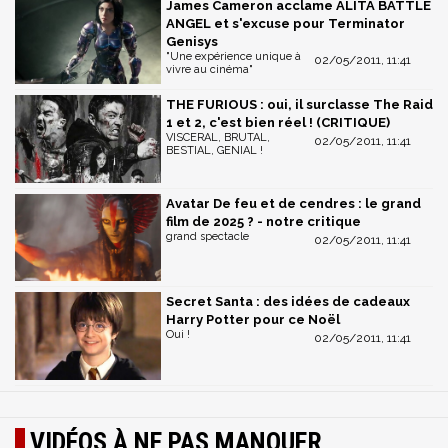
James Cameron acclame ALITA BATTLE
ANGEL et s'excuse pour Terminator
Genisys
"Une expérience unique à
02/05/2011, 11:41
vivre au cinéma"
THE FURIOUS : oui, il surclasse The Raid
1 et 2, c'est bien réel ! (CRITIQUE)
VISCERAL, BRUTAL,
02/05/2011, 11:41
BESTIAL, GENIAL !
Avatar De feu et de cendres : le grand
film de 2025 ? - notre critique
grand spectacle
02/05/2011, 11:41
Secret Santa : des idées de cadeaux
Harry Potter pour ce Noël
Oui !
02/05/2011, 11:41
VIDÉOS À NE PAS MANQUER