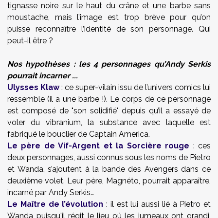
tignasse noire sur le haut du crâne et une barbe sans
moustache, mais l’image est trop brève pour qu’on
puisse reconnaître l’identité de son personnage. Qui
peut-il être ?
Nos hypothèses : les 4 personnages qu’Andy Serkis
pourrait incarner ...
Ulysses Klaw
: ce super-vilain issu de l’univers comics lui
ressemble (il a une barbe !). Le corps de ce personnage
est composé de "son solidifié" depuis qu’il a essayé de
voler du vibranium, la substance avec laquelle est
fabriqué le bouclier de Captain America.
Le père de Vif-Argent et la Sorcière rouge
: ces
deux personnages, aussi connus sous les noms de Pietro
et Wanda, s’ajoutent à la bande des Avengers dans ce
deuxième volet. Leur père, Magnéto, pourrait apparaître,
incarné par Andy Serkis…
Le Maître de l’évolution
: il est lui aussi lié à Pietro et
Wanda puisqu'il régit le lieu où les jumeaux ont grandi,