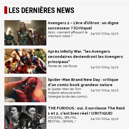
LES DERNIÈRES NEWS
Avengers 2 – L’ère d’Ultron : un digne
successeur ? [Critique]
Alors, vraiment effrayant le
24/10/2014, 15:12
méchant robot ?
Après Infinity War, "les Avengers
secondaires deviendront les Avengers
principaux"
Parole de Joe Russo
24/10/2014, 15:12
Spider-Man Brand New Day : critique
d'un comic book grandeur nature
le Spider-Man de Tom
24/10/2014, 15:12
Holland retrouve enfin
l'énergie brute des comics
THE FURIOUS : oui, il surclasse The Raid
1 et 2, c'est bien réel ! (CRITIQUE)
VISCERAL, BRUTAL,
24/10/2014, 15:12
BESTIAL, GENIAL !