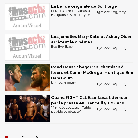
La bande originale de Sortilège
Pour les fans de Vanessa
15/12/2009, 11:15
Hudgens & Alex Pettyfer...
Les jumelles Mary-Kate et Ashley Olsen
arrêtent le cinéma !
Bye Bye Baby
15/12/2009, 11:15
Road House : bagarres, chemises à
fleurs et Conor McGregor - critique Bim
Bam Boum
bim bam boum
15/12/2009, 11:15
Quand FIGHT CLUB se faisait démolir
par la presse en France il y a 24 ans
"film dégueulasse" "fable
15/12/2009, 11:15
putride et bêtasse"