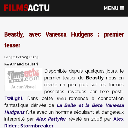
Beastly, avec Vanessa Hudgens : premier
teaser
Le 15/12/2009 à 11:15
Arnaud Calistri
Par
Disponible depuis quelques jours, le
premier teaser de
Beastly
nous en
révèle un peu plus sur les formes
possibles revêtues par l'ère post-
Twilight
. Dans cette
teen
romance à connotation
fantastique dérivée de
La Belle et la Bête
,
Vanessa
Hudgens
flirte avec un homme séduisant et dangereux
interprété par
Alex Pettyfer
, révélé en 2006 par
Alex
Rider : Stormbreaker
.