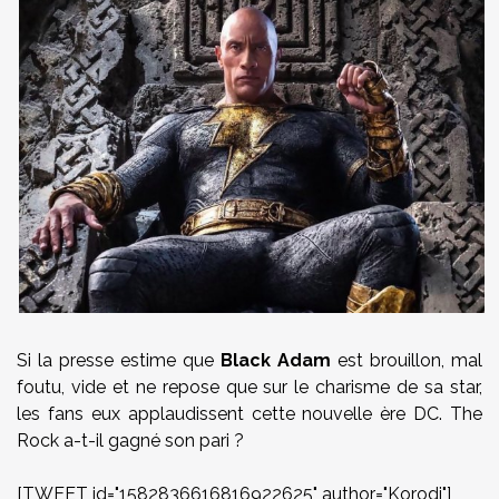
Si la presse estime que
Black Adam
est brouillon, mal
foutu, vide et ne repose que sur le charisme de sa star,
les fans eux applaudissent cette nouvelle ère DC. The
Rock a-t-il gagné son pari ?
[TWEET id="1582836616816922625" author="Korodi"]