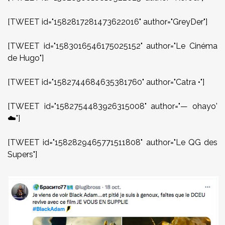
[TWEET id="1582817281473622016" author="GreyDer"]
[TWEET id="1583016546175025152" author="Le Cinéma
de Hugo"]
[TWEET id="1582744684635381760" author="Catra •"]
[TWEET id="1582754483926315008" author="— ohayo'
☁️"]
[TWEET id="1582829465771511808" author="Le QG des
Supers"]