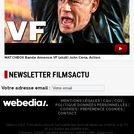
►
MATCHBOX Bande Annonce VF (2026) John Cena, Action
NEWSLETTER FILMSACTU
Votre adresse email :
MENTIONS LÉGALES
|
CGU
|
CGV
|
POLITIQUE DONNÉES PERSONNELLES
|
COOKIES
|
PRÉFÉRENCE COOKIES
|
CONTACT
Depuis 2007, FilmsActu couvre l'actualité des films et séries au cinéma, à la TV
et sur toutes les plateformes.
Critiques, trailers, bandes-annonces, sorties vidéo, streaming...