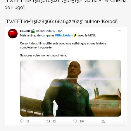
[TWEET id="1583016546175025152" author="Le Cinéma
de Hugo"]
[TWEET id="1582836616816922625" author="Korodi"]