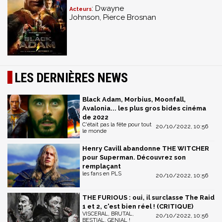
: Dwayne
Acteurs
Johnson, Pierce Brosnan
LES DERNIÈRES NEWS
Black Adam, Morbius, Moonfall,
Avalonia... les plus gros bides cinéma
de 2022
C'était pas la fête pour tout
20/10/2022, 10:56
le monde
Henry Cavill abandonne THE WITCHER
pour Superman. Découvrez son
remplaçant
les fans en PLS
20/10/2022, 10:56
THE FURIOUS : oui, il surclasse The Raid
1 et 2, c'est bien réel ! (CRITIQUE)
VISCERAL, BRUTAL,
20/10/2022, 10:56
BESTIAL, GENIAL !