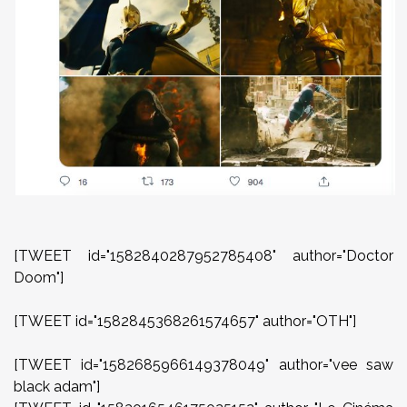
[TWEET id="1582840287952785408" author="Doctor
Doom"]
[TWEET id="1582845368261574657" author="OTH"]
[TWEET id="1582685966149378049" author="vee saw
black adam"]