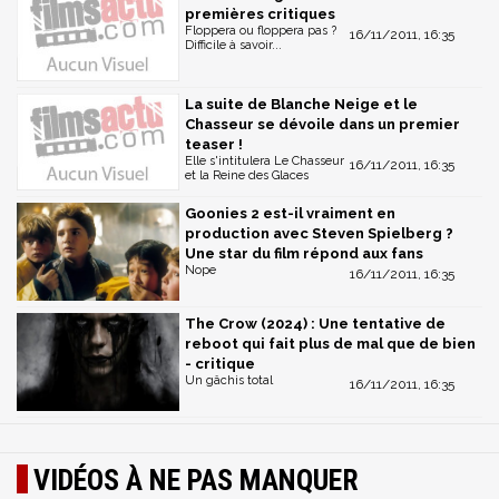
premières critiques
Floppera ou floppera pas ?
16/11/2011, 16:35
Difficile à savoir...
La suite de Blanche Neige et le
Chasseur se dévoile dans un premier
teaser !
Elle s'intitulera Le Chasseur
16/11/2011, 16:35
et la Reine des Glaces
Goonies 2 est-il vraiment en
production avec Steven Spielberg ?
Une star du film répond aux fans
Nope
16/11/2011, 16:35
The Crow (2024) : Une tentative de
reboot qui fait plus de mal que de bien
- critique
Un gâchis total
16/11/2011, 16:35
VIDÉOS À NE PAS MANQUER